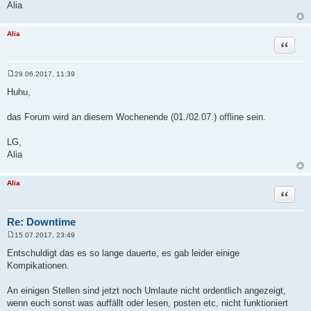
Alia
Alia
Zitat
29.06.2017, 11:39
B
e
Huhu,
i
t
r
das Forum wird an diesem Wochenende (01./02.07.) offline sein.
a
g
LG,
Alia
Alia
Zitat
Re: Downtime
15.07.2017, 23:49
B
e
Entschuldigt das es so lange dauerte, es gab leider einige
i
Kompikationen.
t
r
a
An einigen Stellen sind jetzt noch Umlaute nicht ordentlich angezeigt,
g
wenn euch sonst was auffällt oder lesen, posten etc, nicht funktioniert