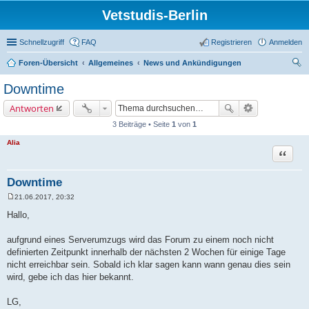
Vetstudis-Berlin
Schnellzugriff
FAQ
Registrieren
Anmelden
Foren-Übersicht
Allgemeines
News und Ankündigungen
uc
Downtime
he
Antworten
3 Beiträge • Seite
1
von
1
Alia
Zitat
Downtime
21.06.2017, 20:32
B
e
Hallo,
i
t
r
aufgrund eines Serverumzugs wird das Forum zu einem noch nicht
a
definierten Zeitpunkt innerhalb der nächsten 2 Wochen für einige Tage
g
nicht erreichbar sein. Sobald ich klar sagen kann wann genau dies sein
wird, gebe ich das hier bekannt.
LG,