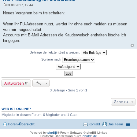
03.08.2017, 12:44
B
e
Neues Vorgehen beim freischalten:
i
t
r
Wenn ihr FU-Adressen nutzt, werdet ihr ohne euch melden zu müssen
a
von mir freigeschaltet.
g
Accounts mit E-Mail Adressen die Kauderwelsch enthalten lösche ich
hingegen.
Beiträge der letzten Zeit anzeigen:
Sortiere nach
Antworten
3 Beiträge • Seite
1
von
1
Gehe zu
WER IST ONLINE?
Mitglieder in diesem Forum: 0 Mitglieder und 1 Gast
Foren-Übersicht
Kontakt
Das Team
Powered by
phpBB
® Forum Software © phpBB Limited
Deutsche Übersetzung durch
phpBB.de