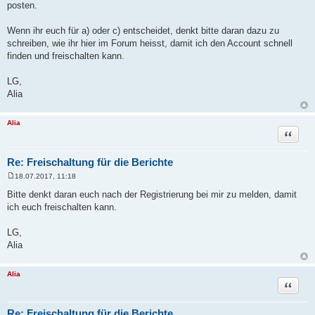
posten.
Wenn ihr euch für a) oder c) entscheidet, denkt bitte daran dazu zu
schreiben, wie ihr hier im Forum heisst, damit ich den Account schnell
finden und freischalten kann.
LG,
Alia
Alia
Zitat
Re: Freischaltung für die Berichte
18.07.2017, 11:18
B
e
Bitte denkt daran euch nach der Registrierung bei mir zu melden, damit
i
ich euch freischalten kann.
t
r
a
LG,
g
Alia
Alia
Zitat
Re: Freischaltung für die Berichte