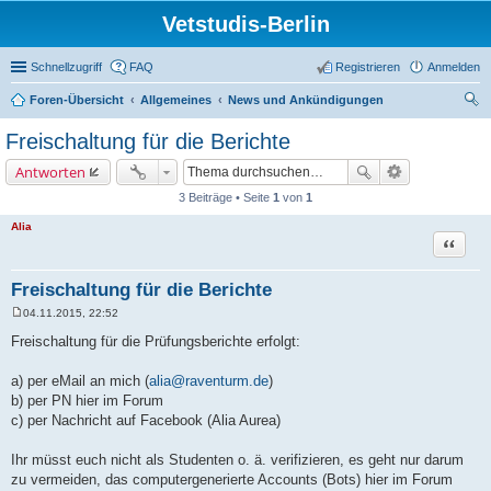
Vetstudis-Berlin
Schnellzugriff
FAQ
Registrieren
Anmelden
Foren-Übersicht
Allgemeines
News und Ankündigungen
uc
Freischaltung für die Berichte
he
Antworten
3 Beiträge • Seite
1
von
1
Alia
Zitat
Freischaltung für die Berichte
04.11.2015, 22:52
B
e
Freischaltung für die Prüfungsberichte erfolgt:
i
t
r
a) per eMail an mich (
alia@raventurm.de
)
a
b) per PN hier im Forum
g
c) per Nachricht auf Facebook (Alia Aurea)
Ihr müsst euch nicht als Studenten o. ä. verifizieren, es geht nur darum
zu vermeiden, das computergenerierte Accounts (Bots) hier im Forum