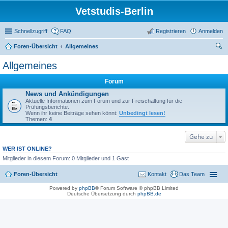
Vetstudis-Berlin
Schnellzugriff
FAQ
Registrieren
Anmelden
Foren-Übersicht
Allgemeines
uc
Allgemeines
he
Forum
News und Ankündigungen
Aktuelle Informationen zum Forum und zur Freischaltung für die
Prüfungsberichte.
Wenn ihr keine Beiträge sehen könnt:
Unbedingt lesen!
Themen:
4
Gehe zu
WER IST ONLINE?
Mitglieder in diesem Forum: 0 Mitglieder und 1 Gast
Foren-Übersicht
Kontakt
Das Team
Powered by
phpBB
® Forum Software © phpBB Limited
Deutsche Übersetzung durch
phpBB.de