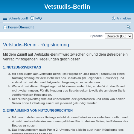
Vetstudis-Berlin
Schnellzugriff
FAQ
Anmelden
Foren-Übersicht
uc
Sprache:
he
Vetstudis-Berlin - Registrierung
Mit dem Zugriff auf „Vetstudis-Berlin“ wird zwischen dir und dem Betreiber ein
Vertrag mit folgenden Regelungen geschlossen:
1. NUTZUNGSVERTRAG
Mit dem Zugriff auf „Vetstudis-Berlin“ (im Folgenden „das Board“) schließt du einen
Nutzungsvertrag mit dem Betreiber des Boards ab (im Folgenden „Betreiber“) und
erklärst dich mit den nachfolgenden Regelungen einverstanden.
Wenn du mit diesen Regelungen nicht einverstanden bist, so darfst du das Board
nicht weiter nutzen. Für die Nutzung des Boards gelten jeweils die an dieser Stelle
veröffentlichten Regelungen.
Der Nutzungsvertrag wird auf unbestimmte Zeit geschlossen und kann von beiden
Seiten ohne Einhaltung einer Frist jederzeit gekündigt werden.
2. EINRÄUMUNG VON NUTZUNGSRECHTEN
Mit dem Erstellen eines Beitrags erteilst du dem Betreiber ein einfaches, zeitlich und
räumlich unbeschränktes und unentgeltliches Recht, deinen Beitrag im Rahmen des
Boards zu nutzen.
Das Nutzungsrecht nach Punkt 2, Unterpunkt a bleibt auch nach Kündigung des
Nutzungsvertrages bestehen.