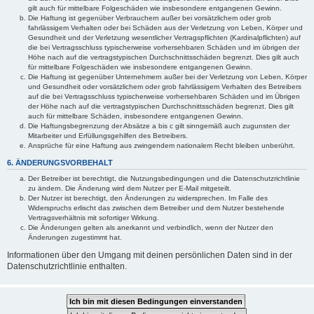
gilt auch für mittelbare Folgeschäden wie insbesondere entgangenen Gewinn.
Die Haftung ist gegenüber Verbrauchern außer bei vorsätzlichem oder grob
fahrlässigem Verhalten oder bei Schäden aus der Verletzung von Leben, Körper und
Gesundheit und der Verletzung wesentlicher Vertragspflichten (Kardinalpflichten) auf
die bei Vertragsschluss typischerweise vorhersehbaren Schäden und im übrigen der
Höhe nach auf die vertragstypischen Durchschnittsschäden begrenzt. Dies gilt auch
für mittelbare Folgeschäden wie insbesondere entgangenen Gewinn.
Die Haftung ist gegenüber Unternehmern außer bei der Verletzung von Leben, Körper
und Gesundheit oder vorsätzlichem oder grob fahrlässigem Verhalten des Betreibers
auf die bei Vertragsschluss typischerweise vorhersehbaren Schäden und im Übrigen
der Höhe nach auf die vertragstypischen Durchschnittsschäden begrenzt. Dies gilt
auch für mittelbare Schäden, insbesondere entgangenen Gewinn.
Die Haftungsbegrenzung der Absätze a bis c gilt sinngemäß auch zugunsten der
Mitarbeiter und Erfüllungsgehilfen des Betreibers.
Ansprüche für eine Haftung aus zwingendem nationalem Recht bleiben unberührt.
6. ÄNDERUNGSVORBEHALT
Der Betreiber ist berechtigt, die Nutzungsbedingungen und die Datenschutzrichtlinie
zu ändern. Die Änderung wird dem Nutzer per E-Mail mitgeteilt.
Der Nutzer ist berechtigt, den Änderungen zu widersprechen. Im Falle des
Widerspruchs erlischt das zwischen dem Betreiber und dem Nutzer bestehende
Vertragsverhältnis mit sofortiger Wirkung.
Die Änderungen gelten als anerkannt und verbindlich, wenn der Nutzer den
Änderungen zugestimmt hat.
Informationen über den Umgang mit deinen persönlichen Daten sind in der
Datenschutzrichtlinie enthalten.