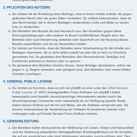
3. PFLICHTEN DES NUTZERS
Du erklärst mit der Erstellung eines Beitrags, dass er keine Inhalte enthält, die gegen
geltendes Recht oder die guten Sitten verstoßen. Du erklärst insbesondere, dass du
das Recht besitzt, die in deinen Beiträgen verwendeten Links und Bilder zu setzen
bzw. zu verwenden.
Der Betreiber des Boards übt das Hausrecht aus. Bei Verstößen gegen diese
Nutzungsbedingungen oder anderer im Board veröffentlichten Regeln kann der
Betreiber dich nach Abmahnung zeitweise oder dauerhaft von der Nutzung dieses
Boards ausschließen und dir ein Hausverbot erteilen.
Du nimmst zur Kenntnis, dass der Betreiber keine Verantwortung für die Inhalte von
Beiträgen übernimmt, die er nicht selbst erstellt hat oder die er nicht zur Kenntnis
genommen hat. Du gestattest dem Betreiber, dein Benutzerkonto, Beiträge und
Funktionen jederzeit zu löschen oder zu sperren.
Du gestattest dem Betreiber darüber hinaus, deine Beiträge abzuändern, sofern sie
gegen o. g. Regeln verstoßen oder geeignet sind, dem Betreiber oder einem Dritten
Schaden zuzufügen.
4. GENERAL PUBLIC LICENSE
Du nimmst zur Kenntnis, dass es sich bei phpBB um eine unter der „
GNU General
Public License v2
“ (GPL) bereitgestellten Foren-Software von phpBB Limited
(www.phpbb.com) handelt; deutschsprachige Informationen werden durch die
deutschsprachige Community unter www.phpbb.de zur Verfügung gestellt. Beide
haben keinen Einfluss auf die Art und Weise, wie die Software verwendet wird. Sie
können insbesondere die Verwendung der Software für bestimmte Zwecke nicht
untersagen oder auf Inhalte fremder Foren Einfluss nehmen.
5. GEWÄHRLEISTUNG
Der Betreiber haftet mit Ausnahme der Verletzung von Leben, Körper und Gesundheit
und der Verletzung wesentlicher Vertragspflichten (Kardinalpflichten) nur für Schäden,
die auf ein vorsätzliches oder grob fahrlässiges Verhalten zurückzuführen sind. Dies