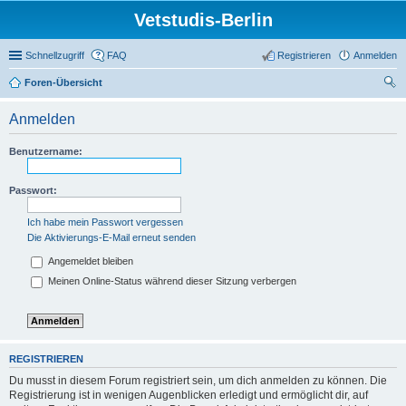
Vetstudis-Berlin
Schnellzugriff
FAQ
Registrieren
Anmelden
Foren-Übersicht
uc
Anmelden
he
Benutzername:
Passwort:
Ich habe mein Passwort vergessen
Die Aktivierungs-E-Mail erneut senden
Angemeldet bleiben
Meinen Online-Status während dieser Sitzung verbergen
REGISTRIEREN
Du musst in diesem Forum registriert sein, um dich anmelden zu können. Die
Registrierung ist in wenigen Augenblicken erledigt und ermöglicht dir, auf