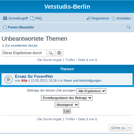
Vetstudis-Berlin
Schnellzugriff
FAQ
Registrieren
Anmelden
Foren-Übersicht
uc
Unbeantwortete Themen
he
Zur erweiterten Suche
Die Suche ergab 1 Treffer • Seite
1
von
1
Themen
Ersatz für Foren4Vet
von
Alia
» 12.05.2013, 16:36 » in
News und Ankündigungen
Beiträge der letzten Zeit anzeigen
Die Suche ergab 1 Treffer • Seite
1
von
1
Gehe zu