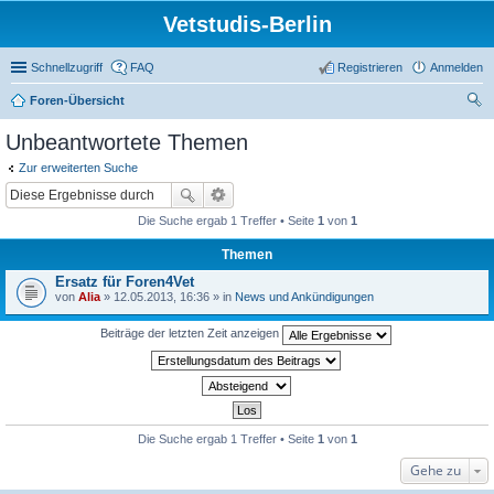
Vetstudis-Berlin
Schnellzugriff
FAQ
Registrieren
Anmelden
Foren-Übersicht
uc
Unbeantwortete Themen
he
Zur erweiterten Suche
Die Suche ergab 1 Treffer • Seite
1
von
1
Themen
Ersatz für Foren4Vet
von
Alia
» 12.05.2013, 16:36 » in
News und Ankündigungen
Beiträge der letzten Zeit anzeigen
Die Suche ergab 1 Treffer • Seite
1
von
1
Gehe zu