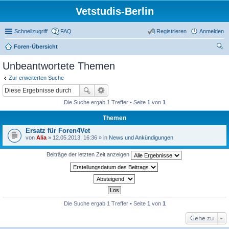
Vetstudis-Berlin
Schnellzugriff
FAQ
Registrieren
Anmelden
Foren-Übersicht
uc
Unbeantwortete Themen
he
Zur erweiterten Suche
Die Suche ergab 1 Treffer • Seite
1
von
1
Themen
Ersatz für Foren4Vet
von
Alia
» 12.05.2013, 16:36 » in
News und Ankündigungen
Beiträge der letzten Zeit anzeigen
Die Suche ergab 1 Treffer • Seite
1
von
1
Gehe zu