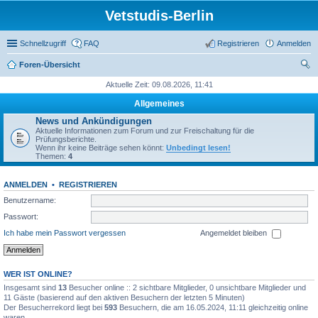
Vetstudis-Berlin
Schnellzugriff
FAQ
Registrieren
Anmelden
Foren-Übersicht
uc
Aktuelle Zeit: 09.08.2026, 11:41
he
Allgemeines
News und Ankündigungen
Aktuelle Informationen zum Forum und zur Freischaltung für die
Prüfungsberichte.
Wenn ihr keine Beiträge sehen könnt:
Unbedingt lesen!
Themen:
4
ANMELDEN
•
REGISTRIEREN
Benutzername:
Passwort:
Ich habe mein Passwort vergessen
Angemeldet bleiben
WER IST ONLINE?
Insgesamt sind
13
Besucher online :: 2 sichtbare Mitglieder, 0 unsichtbare Mitglieder und
11 Gäste (basierend auf den aktiven Besuchern der letzten 5 Minuten)
Der Besucherrekord liegt bei
593
Besuchern, die am 16.05.2024, 11:11 gleichzeitig online
waren.