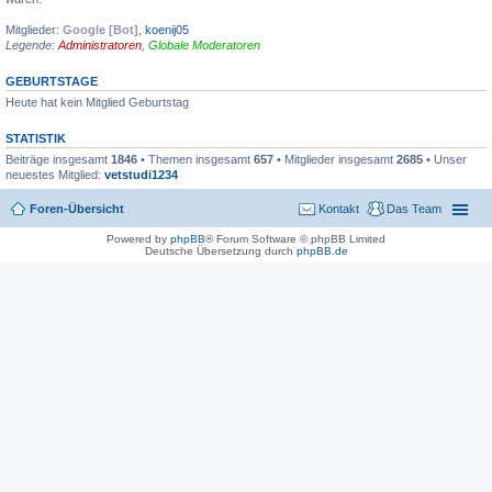
Mitglieder:
Google [Bot]
,
koenij05
Legende:
Administratoren
,
Globale Moderatoren
GEBURTSTAGE
Heute hat kein Mitglied Geburtstag
STATISTIK
Beiträge insgesamt
1846
• Themen insgesamt
657
• Mitglieder insgesamt
2685
• Unser
neuestes Mitglied:
vetstudi1234
Foren-Übersicht
Kontakt
Das Team
Powered by
phpBB
® Forum Software © phpBB Limited
Deutsche Übersetzung durch
phpBB.de