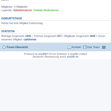
Mitglieder: 0 Mitglieder
Legende:
Administratoren
,
Globale Moderatoren
GEBURTSTAGE
Heute hat kein Mitglied Geburtstag
STATISTIK
Beiträge insgesamt
1846
• Themen insgesamt
657
• Mitglieder insgesamt
2686
• Unser
neuestes Mitglied:
caitthevet
Foren-Übersicht
Kontakt
Das Team
Powered by
phpBB
® Forum Software © phpBB Limited
Deutsche Übersetzung durch
phpBB.de