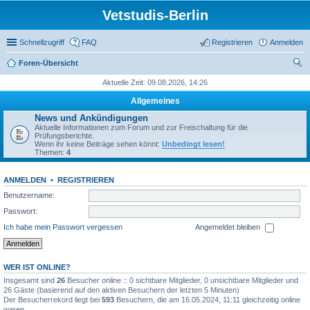
Vetstudis-Berlin
Schnellzugriff
FAQ
Registrieren
Anmelden
Foren-Übersicht
uc
Aktuelle Zeit: 09.08.2026, 14:26
he
Allgemeines
News und Ankündigungen
Aktuelle Informationen zum Forum und zur Freischaltung für die
Prüfungsberichte.
Wenn ihr keine Beiträge sehen könnt:
Unbedingt lesen!
Themen:
4
ANMELDEN
•
REGISTRIEREN
Benutzername:
Passwort:
Ich habe mein Passwort vergessen
Angemeldet bleiben
WER IST ONLINE?
Insgesamt sind
26
Besucher online :: 0 sichtbare Mitglieder, 0 unsichtbare Mitglieder und
26 Gäste (basierend auf den aktiven Besuchern der letzten 5 Minuten)
Der Besucherrekord liegt bei
593
Besuchern, die am 16.05.2024, 11:11 gleichzeitig online
waren.