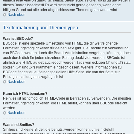
einfach eine Antwort darauf schreibst. Stelle jedoch sicher, dass du die Regeln
dieses Boards beachtest! Es wird meist nicht gerne gesehen, wenn ohne
triftigen Grund auf alte oder abgeschlossene Themen geantwortet wird.
Nach oben
Textformatierung und Thementypen
Was ist BBCode?
BBCode ist eine spezielle Umsetzung von HTML, die dir weitreichende
Formatierungsmöglichkeiten für deinen Text gibt. Die Rechte zur Verwendung
von BBCode werden durch die Board-Administration vergeben, können jedoch
auch durch dich für jeden einzelnen Beitrag deaktiviert werden. BBCode ist
ähnlich wie HTML aufgebaut, jedoch werden Tags von eckigen („[“ und „]“) statt
spitzen („<“ und „>“) Klammern eingeschlossen. Weitere Informationen zu
BBCode findest du auf einer speziellen Hilfe-Seite, die von der Seite zur
Beitragserstellung aus zugänglich ist.
Nach oben
Kann ich HTML benutzen?
Nein, es ist nicht möglich, HTML-Code in Beiträgen zu verwenden. Die meisten
Formatierungsmöglichkeiten, die HTML bietet, können über BBCode erreicht
werden.
Nach oben
Was sind Smilies?
Smilies sind kleine Bilder, die benutzt werden können, um ein Gefühl