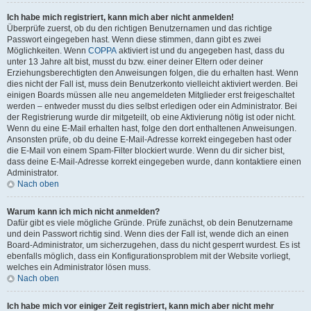
Ich habe mich registriert, kann mich aber nicht anmelden!
Überprüfe zuerst, ob du den richtigen Benutzernamen und das richtige
Passwort eingegeben hast. Wenn diese stimmen, dann gibt es zwei
Möglichkeiten. Wenn
COPPA
aktiviert ist und du angegeben hast, dass du
unter 13 Jahre alt bist, musst du bzw. einer deiner Eltern oder deiner
Erziehungsberechtigten den Anweisungen folgen, die du erhalten hast. Wenn
dies nicht der Fall ist, muss dein Benutzerkonto vielleicht aktiviert werden. Bei
einigen Boards müssen alle neu angemeldeten Mitglieder erst freigeschaltet
werden – entweder musst du dies selbst erledigen oder ein Administrator. Bei
der Registrierung wurde dir mitgeteilt, ob eine Aktivierung nötig ist oder nicht.
Wenn du eine E-Mail erhalten hast, folge den dort enthaltenen Anweisungen.
Ansonsten prüfe, ob du deine E-Mail-Adresse korrekt eingegeben hast oder
die E-Mail von einem Spam-Filter blockiert wurde. Wenn du dir sicher bist,
dass deine E-Mail-Adresse korrekt eingegeben wurde, dann kontaktiere einen
Administrator.
Nach oben
Warum kann ich mich nicht anmelden?
Dafür gibt es viele mögliche Gründe. Prüfe zunächst, ob dein Benutzername
und dein Passwort richtig sind. Wenn dies der Fall ist, wende dich an einen
Board-Administrator, um sicherzugehen, dass du nicht gesperrt wurdest. Es ist
ebenfalls möglich, dass ein Konfigurationsproblem mit der Website vorliegt,
welches ein Administrator lösen muss.
Nach oben
Ich habe mich vor einiger Zeit registriert, kann mich aber nicht mehr