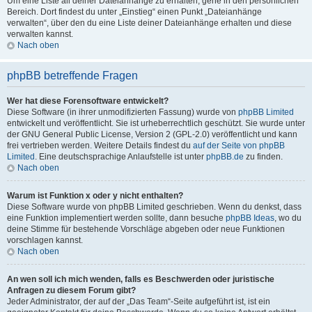
Um eine Liste all deiner Dateianhänge zu erhalten, gehe in den persönlichen
Bereich. Dort findest du unter „Einstieg“ einen Punkt „Dateianhänge
verwalten“, über den du eine Liste deiner Dateianhänge erhalten und diese
verwalten kannst.
Nach oben
phpBB betreffende Fragen
Wer hat diese Forensoftware entwickelt?
Diese Software (in ihrer unmodifizierten Fassung) wurde von
phpBB Limited
entwickelt und veröffentlicht. Sie ist urheberrechtlich geschützt. Sie wurde unter
der GNU General Public License, Version 2 (GPL-2.0) veröffentlicht und kann
frei vertrieben werden. Weitere Details findest du
auf der Seite von phpBB
Limited
. Eine deutschsprachige Anlaufstelle ist unter
phpBB.de
zu finden.
Nach oben
Warum ist Funktion x oder y nicht enthalten?
Diese Software wurde von phpBB Limited geschrieben. Wenn du denkst, dass
eine Funktion implementiert werden sollte, dann besuche
phpBB Ideas
, wo du
deine Stimme für bestehende Vorschläge abgeben oder neue Funktionen
vorschlagen kannst.
Nach oben
An wen soll ich mich wenden, falls es Beschwerden oder juristische
Anfragen zu diesem Forum gibt?
Jeder Administrator, der auf der „Das Team“-Seite aufgeführt ist, ist ein