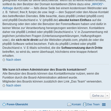
geeigneter Kontakt für deine Beschwerde. Wenn du so keine Antwort erhältst,
solltest du den Besitzer der Domain kontaktieren (führe dazu eine
„WHOIS“-
Abfrage
durch) oder — falls diese Seite bei einem kostenlosen Webhoster wie
z. B. Yahoo!, free.fr, funpic.de usw. liegt — den Support oder den Abuse-Kontakt
des betreffenden Dienstes. Bitte beachte, dass phpBB Limited (phpBB.com)
und phpBB Deutschland e. V. (phpBB.de)
absolut keinen Einfluss
auf die
Benutzung oder den oder die Benutzer der Forensoftware haben und dafür in
keiner Weise zur Verantwortung herangezogen werden können. Kontaktiere
daher nie phpBB Limited oder phpBB Deutschland e. V. in Zusammenhang mit
jeglichen juristischen Fragen (Unterlassungserklärungen, Haftungsfragen
usw.), die
sich nicht direkt
auf die Websiten phpbb.com, phpbb.de oder die
phpBB-Software selbst beziehen. Falls du phpBB Limited oder phpBB
Deutschland e. V. E-Mails schreibst, die die
Softwarenutzung durch Dritte
betreffen, so wirst du, wenn überhaupt, höchstens eine knappe Antwort
erhalten.
Nach oben
Wie kann ich einen Administrator des Boards kontaktieren?
Alle Benutzer des Boards können das Kontaktformular nutzen, wenn die
Funktion durch die Board-Administration aktiviert wurde.
Mitglieder des Boards können zusätzlich den Link „Das Team“ verwenden.
Nach oben
Gehe zu
Foren-Übersicht
Kontakt
Das Team