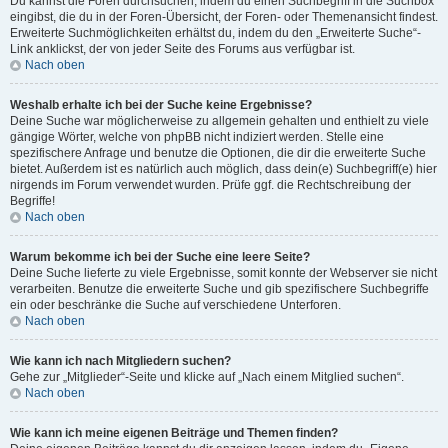
Du kannst die Foren durchsuchen, indem du einen Suchbegriff in die Suchbox
eingibst, die du in der Foren-Übersicht, der Foren- oder Themenansicht findest.
Erweiterte Suchmöglichkeiten erhältst du, indem du den „Erweiterte Suche“-
Link anklickst, der von jeder Seite des Forums aus verfügbar ist.
Nach oben
Weshalb erhalte ich bei der Suche keine Ergebnisse?
Deine Suche war möglicherweise zu allgemein gehalten und enthielt zu viele
gängige Wörter, welche von phpBB nicht indiziert werden. Stelle eine
spezifischere Anfrage und benutze die Optionen, die dir die erweiterte Suche
bietet. Außerdem ist es natürlich auch möglich, dass dein(e) Suchbegriff(e) hier
nirgends im Forum verwendet wurden. Prüfe ggf. die Rechtschreibung der
Begriffe!
Nach oben
Warum bekomme ich bei der Suche eine leere Seite?
Deine Suche lieferte zu viele Ergebnisse, somit konnte der Webserver sie nicht
verarbeiten. Benutze die erweiterte Suche und gib spezifischere Suchbegriffe
ein oder beschränke die Suche auf verschiedene Unterforen.
Nach oben
Wie kann ich nach Mitgliedern suchen?
Gehe zur „Mitglieder“-Seite und klicke auf „Nach einem Mitglied suchen“.
Nach oben
Wie kann ich meine eigenen Beiträge und Themen finden?