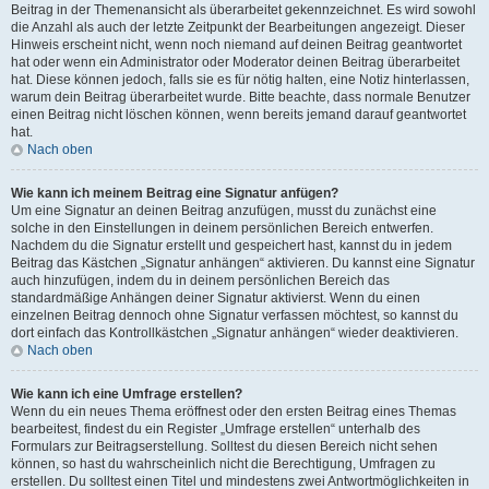
Beitrag in der Themenansicht als überarbeitet gekennzeichnet. Es wird sowohl
die Anzahl als auch der letzte Zeitpunkt der Bearbeitungen angezeigt. Dieser
Hinweis erscheint nicht, wenn noch niemand auf deinen Beitrag geantwortet
hat oder wenn ein Administrator oder Moderator deinen Beitrag überarbeitet
hat. Diese können jedoch, falls sie es für nötig halten, eine Notiz hinterlassen,
warum dein Beitrag überarbeitet wurde. Bitte beachte, dass normale Benutzer
einen Beitrag nicht löschen können, wenn bereits jemand darauf geantwortet
hat.
Nach oben
Wie kann ich meinem Beitrag eine Signatur anfügen?
Um eine Signatur an deinen Beitrag anzufügen, musst du zunächst eine
solche in den Einstellungen in deinem persönlichen Bereich entwerfen.
Nachdem du die Signatur erstellt und gespeichert hast, kannst du in jedem
Beitrag das Kästchen „Signatur anhängen“ aktivieren. Du kannst eine Signatur
auch hinzufügen, indem du in deinem persönlichen Bereich das
standardmäßige Anhängen deiner Signatur aktivierst. Wenn du einen
einzelnen Beitrag dennoch ohne Signatur verfassen möchtest, so kannst du
dort einfach das Kontrollkästchen „Signatur anhängen“ wieder deaktivieren.
Nach oben
Wie kann ich eine Umfrage erstellen?
Wenn du ein neues Thema eröffnest oder den ersten Beitrag eines Themas
bearbeitest, findest du ein Register „Umfrage erstellen“ unterhalb des
Formulars zur Beitragserstellung. Solltest du diesen Bereich nicht sehen
können, so hast du wahrscheinlich nicht die Berechtigung, Umfragen zu
erstellen. Du solltest einen Titel und mindestens zwei Antwortmöglichkeiten in