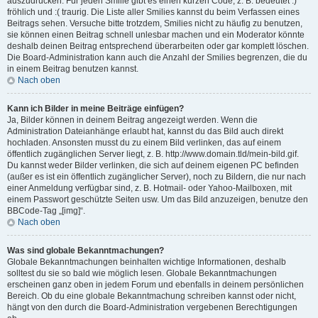
auszudrücken. Für jeden Smilie gibt es einen kurzen Code, z. B. bedeutet :)
fröhlich und :( traurig. Die Liste aller Smilies kannst du beim Verfassen eines
Beitrags sehen. Versuche bitte trotzdem, Smilies nicht zu häufig zu benutzen,
sie können einen Beitrag schnell unlesbar machen und ein Moderator könnte
deshalb deinen Beitrag entsprechend überarbeiten oder gar komplett löschen.
Die Board-Administration kann auch die Anzahl der Smilies begrenzen, die du
in einem Beitrag benutzen kannst.
Nach oben
Kann ich Bilder in meine Beiträge einfügen?
Ja, Bilder können in deinem Beitrag angezeigt werden. Wenn die
Administration Dateianhänge erlaubt hat, kannst du das Bild auch direkt
hochladen. Ansonsten musst du zu einem Bild verlinken, das auf einem
öffentlich zugänglichen Server liegt, z. B. http://www.domain.tld/mein-bild.gif.
Du kannst weder Bilder verlinken, die sich auf deinem eigenen PC befinden
(außer es ist ein öffentlich zugänglicher Server), noch zu Bildern, die nur nach
einer Anmeldung verfügbar sind, z. B. Hotmail- oder Yahoo-Mailboxen, mit
einem Passwort geschützte Seiten usw. Um das Bild anzuzeigen, benutze den
BBCode-Tag „[img]“.
Nach oben
Was sind globale Bekanntmachungen?
Globale Bekanntmachungen beinhalten wichtige Informationen, deshalb
solltest du sie so bald wie möglich lesen. Globale Bekanntmachungen
erscheinen ganz oben in jedem Forum und ebenfalls in deinem persönlichen
Bereich. Ob du eine globale Bekanntmachung schreiben kannst oder nicht,
hängt von den durch die Board-Administration vergebenen Berechtigungen