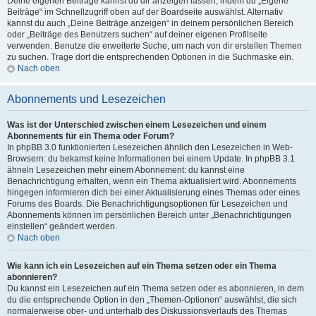
Deine eigenen Beiträge kannst du dir anzeigen lassen, indem du „Eigene
Beiträge“ im Schnellzugriff oben auf der Boardseite auswählst. Alternativ
kannst du auch „Deine Beiträge anzeigen“ in deinem persönlichen Bereich
oder „Beiträge des Benutzers suchen“ auf deiner eigenen Profilseite
verwenden. Benutze die erweiterte Suche, um nach von dir erstellen Themen
zu suchen. Trage dort die entsprechenden Optionen in die Suchmaske ein.
Nach oben
Abonnements und Lesezeichen
Was ist der Unterschied zwischen einem Lesezeichen und einem
Abonnements für ein Thema oder Forum?
In phpBB 3.0 funktionierten Lesezeichen ähnlich den Lesezeichen in Web-
Browsern: du bekamst keine Informationen bei einem Update. In phpBB 3.1
ähneln Lesezeichen mehr einem Abonnement: du kannst eine
Benachrichtigung erhalten, wenn ein Thema aktualisiert wird. Abonnements
hingegen informieren dich bei einer Aktualisierung eines Themas oder eines
Forums des Boards. Die Benachrichtigungsoptionen für Lesezeichen und
Abonnements können im persönlichen Bereich unter „Benachrichtigungen
einstellen“ geändert werden.
Nach oben
Wie kann ich ein Lesezeichen auf ein Thema setzen oder ein Thema
abonnieren?
Du kannst ein Lesezeichen auf ein Thema setzen oder es abonnieren, in dem
du die entsprechende Option in den „Themen-Optionen“ auswählst, die sich
normalerweise ober- und unterhalb des Diskussionsverlaufs des Themas