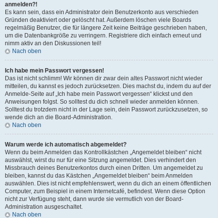
anmelden?!
Es kann sein, dass ein Administrator dein Benutzerkonto aus verschieden
Gründen deaktiviert oder gelöscht hat. Außerdem löschen viele Boards
regelmäßig Benutzer, die für längere Zeit keine Beiträge geschrieben haben,
um die Datenbankgröße zu verringern. Registriere dich einfach erneut und
nimm aktiv an den Diskussionen teil!
Nach oben
Ich habe mein Passwort vergessen!
Das ist nicht schlimm! Wir können dir zwar dein altes Passwort nicht wieder
mitteilen, du kannst es jedoch zurücksetzen. Dies machst du, indem du auf der
Anmelde-Seite auf „Ich habe mein Passwort vergessen“ klickst und den
Anweisungen folgst. So solltest du dich schnell wieder anmelden können.
Solltest du trotzdem nicht in der Lage sein, dein Passwort zurückzusetzen, so
wende dich an die Board-Administration.
Nach oben
Warum werde ich automatisch abgemeldet?
Wenn du beim Anmelden das Kontrollkästchen „Angemeldet bleiben“ nicht
auswählst, wirst du nur für eine Sitzung angemeldet. Dies verhindert den
Missbrauch deines Benutzerkontos durch einen Dritten. Um angemeldet zu
bleiben, kannst du das Kästchen „Angemeldet bleiben“ beim Anmelden
auswählen. Dies ist nicht empfehlenswert, wenn du dich an einem öffentlichen
Computer, zum Beispiel in einem Internetcafé, befindest. Wenn diese Option
nicht zur Verfügung steht, dann wurde sie vermutlich von der Board-
Administration ausgeschaltet.
Nach oben