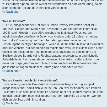
Avatarbilder, Private Nachrichten, E-Mail-Versand an andere Mitglieder, Beitritt
zu Benutzergruppen und so weiter. Wir empfehlen dir eine Anmeldung, da sie
schnell erledigt ist und dir zahlreiche Vorteile bietet.
Nach oben
Was ist COPPA?
COPPA, ausgeschrieben Children’s Online Privacy Protection Act of 1998
(deutsch: Gesetz zum Schutz der Privatsphäre von Kindern im Internet von
1998) ist ein Gesetz in den USA, welches festlegt, dass Websites, die
möglicherweise persönliche Daten von Kindern unter 13 Jahren erheben,
hierzu die Zustimmung der Eltern beziehungsweise des oder der
Erziehungsberechtigten benötigen. Wenn du dir unsicher bist, ob dies auf dich
oder die Website, auf der du dich zu registrieren versuchst, zutrifft, ziehe einen
rechtlichen Beistand zu Rate. Bitte beachte, dass phpBB Limited und der
Besitzer dieses Boards keine Rechtsberatung anbieten kann und nicht die
Anlaufstelle für Rechtsangelegenheiten jeglicher Art ist; außer solchen, die
unter der Frage „An wen soll ich mich wenden, falls es Beschwerden oder
juristische Anfragen zu diesem Forum gibt?“ behandelt werden.
Nach oben
Warum kann ich mich nicht registrieren?
Es kann sein, dass die Board-Administration die Registrierung komplett
ausgeschaltet hat, damit sich keine neuen Benutzer mehr anmelden können.
Es könnte auch sein, dass deine IP-Adresse oder der Benutzername, mit dem
du dich registrieren möchtest, gesperrt wurden. Um Hilfe zu erhalten, wende
dich an die Board-Administration.
Nach oben