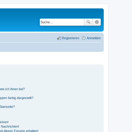
Registrieren
Anmelden
ete ich ihnen bei?
en farbig dargestellt?
tartseite?
icken!
 Nachrichten!
ed dieses Forums erhalten!