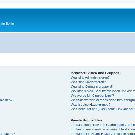
 in Berlin
Benutzer-Stufen und Gruppen
Was sind Administratoren?
Was sind Moderatoren?
Was sind Benutzergruppen?
Wo finde ich die Benutzergruppen und wie tr
Wie werde ich Gruppenleiter?
anmelden?!
Weshalb werden verschiedene Benutzergrupp
Was ist eine Hauptgruppe?
Was bedeutet der „Das Team“-Link auf der S
Private Nachrichten
Ich kann keine Privaten Nachrichten versch
Ich bekomme ständig unerwünschte Private
auftaucht?
Ich habe eine Spam-E-Mail von einem Mitgli