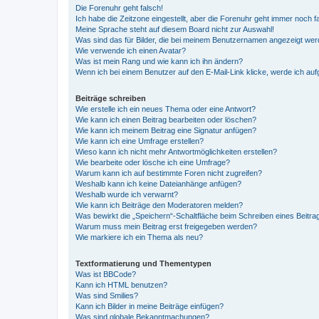
Die Forenuhr geht falsch!
Ich habe die Zeitzone eingestellt, aber die Forenuhr geht immer noch f
Meine Sprache steht auf diesem Board nicht zur Auswahl!
Was sind das für Bilder, die bei meinem Benutzernamen angezeigt we
Wie verwende ich einen Avatar?
Was ist mein Rang und wie kann ich ihn ändern?
Wenn ich bei einem Benutzer auf den E-Mail-Link klicke, werde ich au
Beiträge schreiben
Wie erstelle ich ein neues Thema oder eine Antwort?
Wie kann ich einen Beitrag bearbeiten oder löschen?
Wie kann ich meinem Beitrag eine Signatur anfügen?
Wie kann ich eine Umfrage erstellen?
Wieso kann ich nicht mehr Antwortmöglichkeiten erstellen?
Wie bearbeite oder lösche ich eine Umfrage?
Warum kann ich auf bestimmte Foren nicht zugreifen?
Weshalb kann ich keine Dateianhänge anfügen?
Weshalb wurde ich verwarnt?
Wie kann ich Beiträge den Moderatoren melden?
Was bewirkt die „Speichern“-Schaltfläche beim Schreiben eines Beitra
Warum muss mein Beitrag erst freigegeben werden?
Wie markiere ich ein Thema als neu?
Textformatierung und Thementypen
Was ist BBCode?
Kann ich HTML benutzen?
Was sind Smilies?
Kann ich Bilder in meine Beiträge einfügen?
Was sind globale Bekanntmachungen?