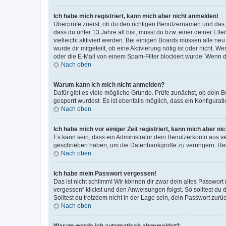
Ich habe mich registriert, kann mich aber nicht anmelden!
Überprüfe zuerst, ob du den richtigen Benutzernamen und das
dass du unter 13 Jahre alt bist, musst du bzw. einer deiner El
vielleicht aktiviert werden. Bei einigen Boards müssen alle ne
wurde dir mitgeteilt, ob eine Aktivierung nötig ist oder nicht
oder die E-Mail von einem Spam-Filter blockiert wurde. Wenn du
Nach oben
Warum kann ich mich nicht anmelden?
Dafür gibt es viele mögliche Gründe. Prüfe zunächst, ob dein 
gesperrt wurdest. Es ist ebenfalls möglich, dass ein Konfigurat
Nach oben
Ich habe mich vor einiger Zeit registriert, kann mich aber n
Es kann sein, dass ein Administrator dein Benutzerkonto aus v
geschrieben haben, um die Datenbankgröße zu verringern. Regis
Nach oben
Ich habe mein Passwort vergessen!
Das ist nicht schlimm! Wir können dir zwar dein altes Passwort
vergessen“ klickst und den Anweisungen folgst. So solltest du
Solltest du trotzdem nicht in der Lage sein, dein Passwort zur
Nach oben
Warum werde ich automatisch abgemeldet?