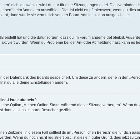
en“ nicht auswählst, wirst du nur für eine Sitzung angemeldet. Dies verhindert 
leiben“ beim Anmelden auswählen. Dies ist nicht empfehlenswert, wenn du dich an
 steht, dann wurde sie vermutlich von der Board-Administration ausgeschaltet.
BB erstellt hat und die dafür sorgen, dass du im Forum angemeldet bleibst. Außer
n aktiviert wurden. Wenn du Probleme bei der An- oder Abmeldung hast, kann es he
n in der Datenbank des Boards gespeichert. Um diese zu ändern, gehe in den „Persö
nst du alle deine Einstellungen ändern.
ine-Liste auftaucht?
n eine Option „Meinen Online-Status während dieser Sitzung verbergen“. Wenn du d
st dann als unsichtbarer Besucher gezählt.
en Zeitzone. In diesem Fall solltest du im „Persönlichen Bereich“ die für dich passe
den. Wenn du noch nicht registriert bist, ist dies ein guter Grund, dies jetzt zu tun