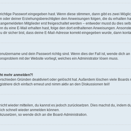
 richtige Passwort eingegeben hast. Wenn diese stimmen, dann gibt es zwei Mögl
tern oder deiner Erziehungsberechtigten den Anweisungen folgen, die du erhalten ha
u angemeldeten Mitglieder erst freigeschaltet werden – entweder musst du dies selbs
. Wenn du eine E-Mail erhalten hast, folge den dort enthaltenen Anweisungen. Ansons
 dir sicher bist, dass deine E-Mail-Adresse korrekt eingegeben wurde, dann kontak
Benutzername und dein Passwort richtig sind. Wenn dies der Fall ist, wende dich a
ionsproblem mit der Website vorliegt, welches ein Administrator lösen muss.
icht mehr anmelden?!
erschieden Gründen deaktiviert oder gelöscht hat. Außerdem löschen viele Boards r
triere dich einfach erneut und nimm aktiv an den Diskussionen teil!
 nicht wieder mitteilen, du kannst es jedoch zurücksetzen. Dies machst du, indem 
 dich schnell wieder anmelden können.
ückzusetzen, so wende dich an die Board-Administration.