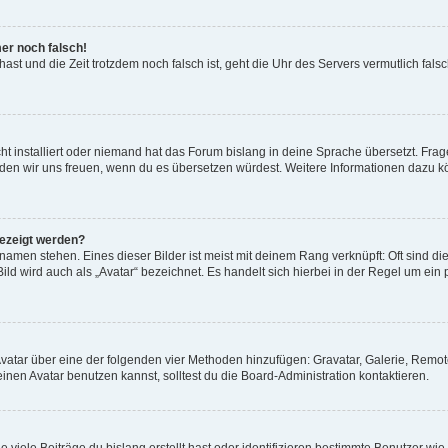
mer noch falsch!
t hast und die Zeit trotzdem noch falsch ist, geht die Uhr des Servers vermutlich fal
t installiert oder niemand hat das Forum bislang in deine Sprache übersetzt. Frag
, würden wir uns freuen, wenn du es übersetzen würdest. Weitere Informationen dazu
gezeigt werden?
amen stehen. Eines dieser Bilder ist meist mit deinem Rang verknüpft: Oft sind di
ld wird auch als „Avatar“ bezeichnet. Es handelt sich hierbei in der Regel um ein
 Avatar über eine der folgenden vier Methoden hinzufügen: Gravatar, Galerie, Rem
en Avatar benutzen kannst, solltest du die Board-Administration kontaktieren.
viele Beiträge du bislang erstellt hast oder identifizieren bestimmte Benutzer w