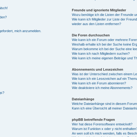
alsch!
Freunde und ignorierte Mitglieder
Wozu benötige ich die Listen der Freunde un
rden?
Wie kann ich Mitglieder zur Liste der Freund
wieder aus den Listen entfernen?
fgefordert, mich anzumelden.
Die Foren durchsuchen
Wie kann ich ein Forum oder mehrere For
Weshalb erhalte ich bei der Suche keine Er
Warum bekomme ich bei der Suche eine lee
Wie kann ich nach Mitgliedern suchen?
Wie kann ich meine eigenen Beiträge und T
Abonnements und Lesezeichen
Was ist der Unterschied zwischen einem L
Wie kann ich ein Lesezeichen auf ein Them
Wie kann ich ein Forum abonnieren?
Wie deaktiviere ich meine Abonnements?
gs?
Dateianhänge
Welche Dateianhänge sind in diesem Forum
Kann ich eine Übersicht all meiner Dateian
phpBB betreffende Fragen
Wer hat diese Forensoftware entwickelt?
Warum ist Funktion x oder y nicht enthalten
An wen soll ich mich wenden, falls es Besc