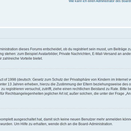
Wie kann ich einen Administrator des Board
istration dieses Forums entscheidet, ob du registriert sein musst, um Beiträge zu s
ung stehen: zum Beispiel Avatarbilder, Private Nachrichten, E-Mail-Versand an ander
 zahlreiche Vorteile bietet.
t of 1998 (deutsch: Gesetz zum Schutz der Privatsphäre von Kindern im Internet vo
unter 13 Jahren erheben, hierzu die Zustimmung der Eltern beziehungsweise des o
h zu registrieren versuchst, zutrifft, ziehe einen rechtlichen Beistand zu Rate. Bit
für Rechtsangelegenheiten jeglicher Art ist; außer solchen, die unter der Frage „
.
g komplett ausgeschaltet hat, damit sich keine neuen Benutzer mehr anmelden könn
 wurden. Um Hilfe zu erhalten, wende dich an die Board-Administration.