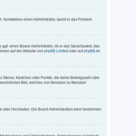
sch. Kontaktiere einen Administrator, damit er das Problem
e ggf. einen Board-Administrator, ob er das Sprachpaket, das
 können auf der Website von
phpBB Limited
oder auf
phpBB.de
es Sterne, Kästchen oder Punkte, die deine Beitragszahl oder
 persönliches Bild, welches von Benutzer zu Benutzer
ote oder Hochladen. Die Board-Administration kann bestimmen,
ie Moderatoren und Administratoren. Normalerweise kannst du