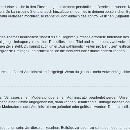
st eine solche in den Einstellungen in deinem persönlichen Bereich entwerfen. Na
eren. Du kannst eine Signatur auch hinzufügen, indem du in deinem persönlichen 
atur verfassen möchtest, so kannst du dort einfach das Kontrollkästchen „Signatu
s Themas bearbeitest, findest du ein Register „Umfrage erstellen“ unterhalb des F
htigung, Umfragen zu erstellen. Du solltest einen Titel und mindestens zwei Antwo
genen Zeile steht. Du kannst auch unter „Auswahlmöglichkeiten pro Benutzer“ festl
unbegrenzte Umfrage) und schließlich, ob die Benutzer ihre Stimme ändern können.
rch die Board-Administration festgelegt. Wenn du glaubst, mehr Antwortmöglichkei
n Verfasser, einem Moderator oder einem Administrator bearbeitet werden. Um ein
emand eine Stimme abgegeben hat, dann können Benutzer die Umfrage löschen oder 
 Moderatoren oder Administratoren geändert oder gelöscht werden. Dadurch soll 
ehalten sein. Um diese einzusehen, Beiträge zu lesen, zu schreiben oder ander