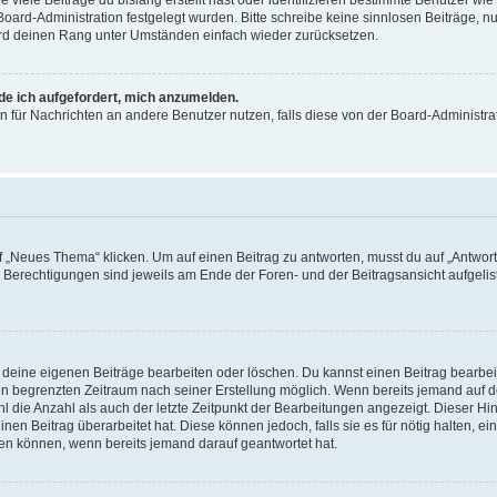
 Board-Administration festgelegt wurden. Bitte schreibe keine sinnlosen Beiträge
wird deinen Rang unter Umständen einfach wieder zurücksetzen.
rde ich aufgefordert, mich anzumelden.
ion für Nachrichten an andere Benutzer nutzen, falls diese von der Board-Administ
„Neues Thema“ klicken. Um auf einen Beitrag zu antworten, musst du auf „Antworte
e Berechtigungen sind jeweils am Ende der Foren- und der Beitragsansicht aufgeliste
r deine eigenen Beiträge bearbeiten oder löschen. Du kannst einen Beitrag bearbe
inen begrenzten Zeitraum nach seiner Erstellung möglich. Wenn bereits jemand auf de
 die Anzahl als auch der letzte Zeitpunkt der Bearbeitungen angezeigt. Dieser Hi
en Beitrag überarbeitet hat. Diese können jedoch, falls sie es für nötig halten, ei
hen können, wenn bereits jemand darauf geantwortet hat.